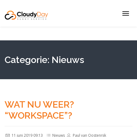
Toggl
navig
Categorie:
Nieuws
WAT NU WEER?
“WORKSPACE”?
11 juni 2019 09:13
Nieuws
Paul van Oostenrijk